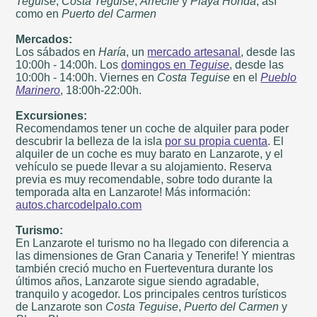
Teguise
,
Costa Teguise
,
Arrecife
y
Playa Honda
, así
como en
Puerto del Carmen
Mercados:
Los sábados en
Haría
, un
mercado artesanal
, desde las
10:00h - 14:00h. Los
domingos en
Teguise
, desde las
10:00h - 14:00h. Viernes en
Costa Teguise
en el
Pueblo
Marinero
, 18:00h-22:00h.
Excursiones:
Recomendamos tener un coche de alquiler para poder
descubrir la belleza de la isla
por su propia cuenta
. El
alquiler de un coche es muy barato en Lanzarote, y el
vehículo se puede llevar a su alojamiento. Reserva
previa es muy recomendable, sobre todo durante la
temporada alta en Lanzarote! Más información:
autos.charcodelpalo.com
Turismo:
En Lanzarote el turismo no ha llegado con diferencia a
las dimensiones de Gran Canaria y Tenerife! Y mientras
también creció mucho en Fuerteventura durante los
últimos años, Lanzarote sigue siendo agradable,
tranquilo y acogedor. Los principales centros turísticos
de Lanzarote son
Costa Teguise
,
Puerto del Carmen
y