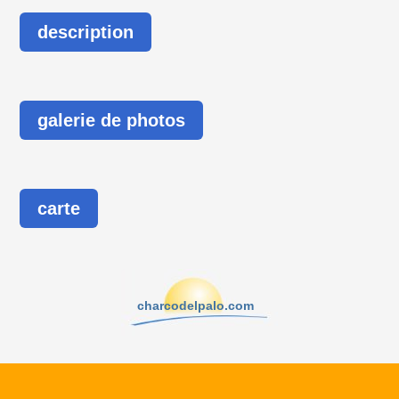
description
galerie de photos
carte
charcodelpalo.com