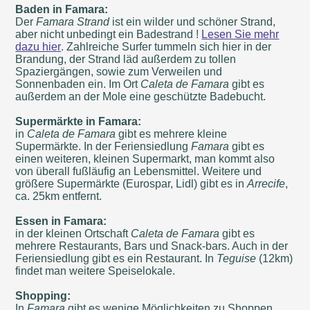
Baden in Famara:
Der
Famara Strand
ist ein wilder und schöner Strand,
aber nicht unbedingt ein Badestrand !
Lesen Sie mehr
dazu hier
. Zahlreiche Surfer tummeln sich hier in der
Brandung, der Strand läd außerdem zu tollen
Spaziergängen, sowie zum Verweilen und
Sonnenbaden ein. Im Ort
Caleta de Famara
gibt es
außerdem an der Mole eine geschützte Badebucht.
Supermärkte in Famara:
in
Caleta de Famara
gibt es mehrere kleine
Supermärkte. In der Feriensiedlung
Famara
gibt es
einen weiteren, kleinen Supermarkt, man kommt also
von überall fußläufig an Lebensmittel. Weitere und
größere Supermärkte (Eurospar, Lidl) gibt es in
Arrecife
,
ca. 25km entfernt.
Essen in Famara:
in der kleinen Ortschaft
Caleta de Famara
gibt es
mehrere Restaurants, Bars und Snack-bars. Auch in der
Feriensiedlung gibt es ein Restaurant. In
Teguise
(12km)
findet man weitere Speiselokale.
Shopping:
In
Famara
gibt es wenige Möglichkeiten zu Shoppen,