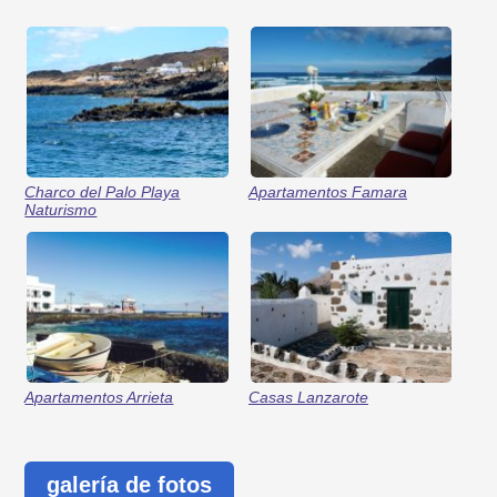
Charco del Palo Playa
Apartamentos Famara
Naturismo
Apartamentos Arrieta
Casas Lanzarote
galería de fotos