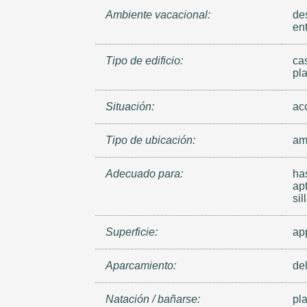
Ambiente vacacional:
de
ent
Tipo de edificio:
ca
pl
Situación:
acc
Tipo de ubicación:
amb
Adecuado para:
ha
ap
sil
Superficie:
ap
Aparcamiento:
del
Natación / bañarse:
pl