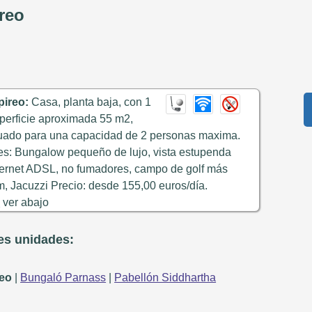
reo
ireo:
Casa, planta baja, con 1
uperficie aproximada 55 m2,
cuado para una capacidad de 2 personas maxima.
es: Bungalow pequeño de lujo, vista estupenda
ternet ADSL, no fumadores, campo de golf más
, Jacuzzi Precio: desde 155,00 euros/día.
o
ver abajo
tes unidades:
eo
|
Bungaló Parnass
|
Pabellón Siddhartha