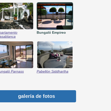
partamento
Bungaló Empireo
asablanca
ungaló Parnass
Pabellón Siddhartha
galería de fotos