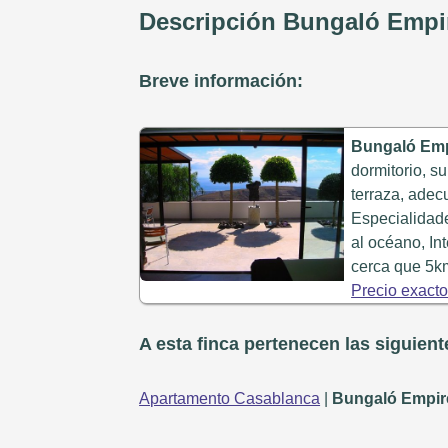
Descripción Bungaló Empi
Breve información:
Bungaló Emp
dormitorio, s
terraza, ade
Especialidad
al océano, In
cerca que 5km
Precio exact
A esta finca pertenecen las siguien
Apartamento Casablanca
|
Bungaló Empir