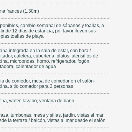
ma frances (1,30m)
sponibles, cambio semanal de sábanas y toallas, a
tir de 12 días de estancia, por favor lleven sus
opias toallas de playa
ina integrada en la sala de estar, con bara /
tador, cafetera, cubertería, platos, utensilios de
ina, microondas, horno, refrigerador, fogón,
stadora, calentador de agua
na de comedor, mesa de comedor en el salón-
cina, sitio comedor para 2 personas
cha, water, lavabo, ventana de baño
raza, tumbonas, mesa y sillas, jardín, vistas al mar
de la terraza / balcón, vistas al mar desde el salón