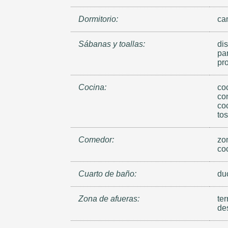
Dormitorio:
ca
Sábanas y toallas:
di
par
pr
Cocina:
coc
con
coc
to
Comedor:
zo
co
Cuarto de baño:
du
Zona de afueras:
ter
des